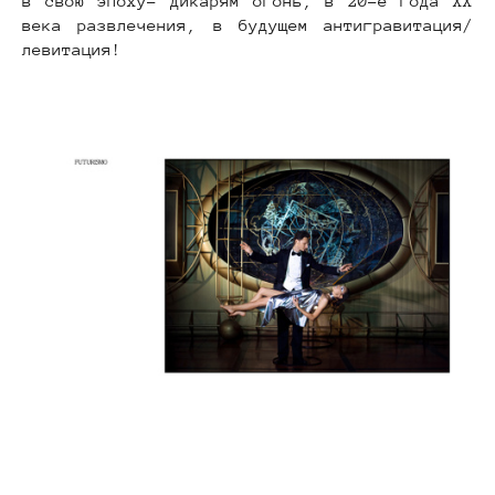
в свою эпоху- дикарям огонь, в 20-е года ХХ
века развлечения, в будущем антигравитация/
левитация!